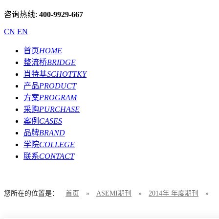
咨询热线:
400-9929-667
CN
EN
首页
HOME
整流桥
BRIDGE
肖特基
SCHOTTKY
产品
PRODUCT
方案
PROGRAM
采购
PURCHASE
案例
CASES
品牌
BRAND
学院
COLLEGE
联系
CONTACT
您所在的位置是：
首页
»
ASEMI期刊
»
2014年 年度期刊
»