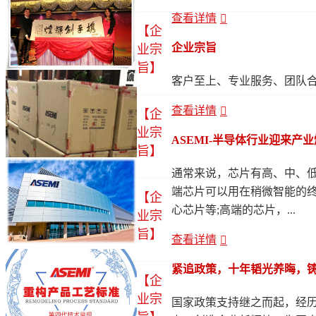
查看详情
【企
企业宗旨
业宗
旨】
客户至上、专业服务、团队
查看详情
【企
业宗
ASEMI-半导体行业迎来产
旨】
通常来说，芯片有高、中、低
端芯片可以用在稍微智能的
【企
心芯片等;高端的芯片，...
业宗
旨】
查看详情
紧追政策，十年韬光养晦，铸就
【企
业宗
国家政策支持继之而起，经历