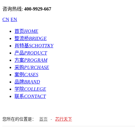
咨询热线:
400-9929-667
CN
EN
首页
HOME
整流桥
BRIDGE
肖特基
SCHOTTKY
产品
PRODUCT
方案
PROGRAM
采购
PURCHASE
案例
CASES
品牌
BRAND
学院
COLLEGE
联系
CONTACT
您所在的位置是：
首页
-
芯行天下