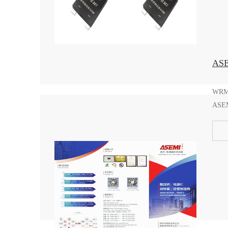
AS
WR
AS