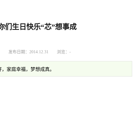
祝你们生日快乐“芯”想事成
：
发布日期：2014.12.31
浏览：
-
返回列表
好，家庭幸福，梦想成真。