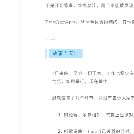
于是开始筹备，绞尽脑汁，而且不能被发现.
Tina负责做ppt，Miss董负责约绚绚
.......
故事当天：
7日来临，早会一切正常，工作也稳定
气氛，如期举行，乐在其中。
游戏设置了几个环节，并没有告诉大家
辩论赛：争锋相对，气势上压倒对
听歌识曲：Tina自己设置的游