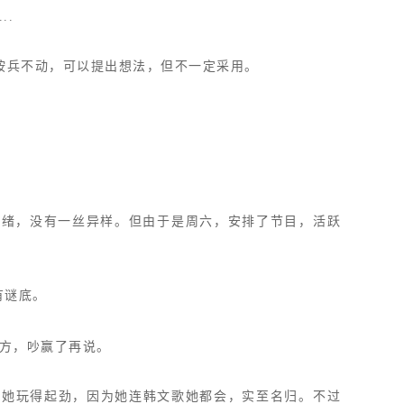
..
，其他按兵不动，可以提出想法，但不一定采用。
有绪，没有一丝异样。但由于是周六，安排了节目，活跃
有谜底。
方，吵赢了再说。
戏，她玩得起劲，因为她连韩文歌她都会，实至名归。不过