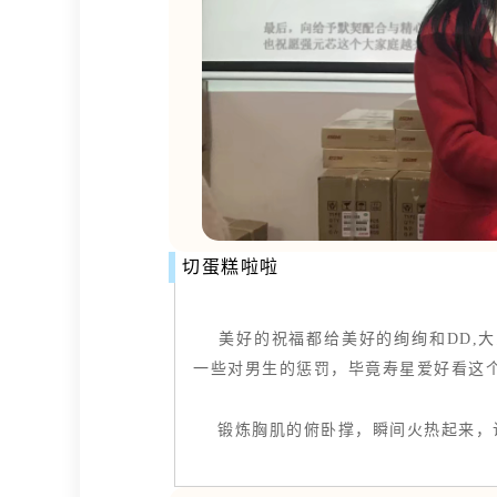
切蛋糕啦啦
美好的祝福都给美好的绚绚和DD,大
一些对男生的惩罚，毕竟寿星爱好看这
锻炼胸肌的俯卧撑，瞬间火热起来，