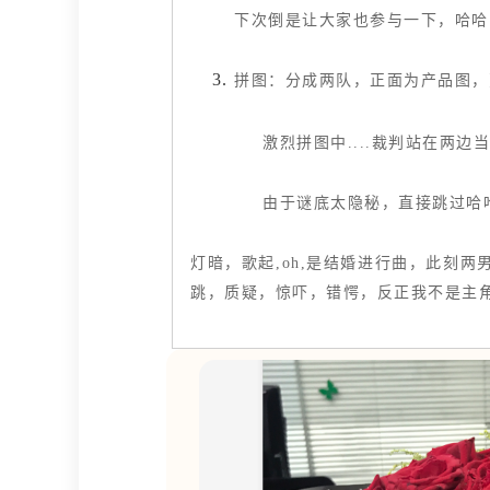
下次倒是让大家也参与一下，哈哈
拼图：分成两队，正面为产品图，
激烈拼图中....裁判站在两边当吃
由于谜底太隐秘，直接跳过哈
灯暗，歌起,oh,是结婚进行曲，此刻
跳，质疑，惊吓，错愕，反正我不是主角