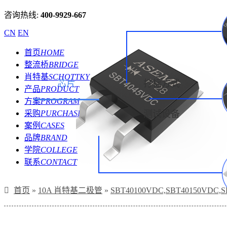
咨询热线:
400-9929-667
CN
EN
首页
HOME
整流桥
BRIDGE
肖特基
SCHOTTKY
芯片
打标方式
产品
PRODUCT
方案
PROGRAM
采购
PURCHASE
测试设备
案例
CASES
品牌
BRAND
学院
COLLEGE
联系
CONTACT
首页
»
10A 肖特基二极管
»
SBT40100VDC,SBT40150VD