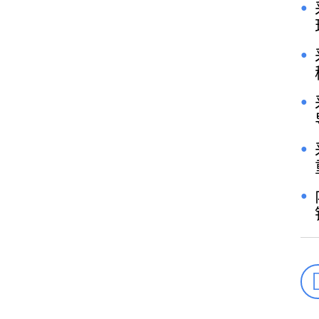
●
●
●
●
●