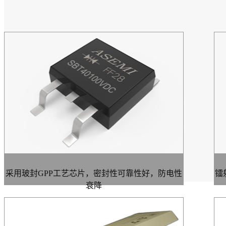
采用玻封GPP工艺芯片，密封性可靠性好，防电性
镭
衰降