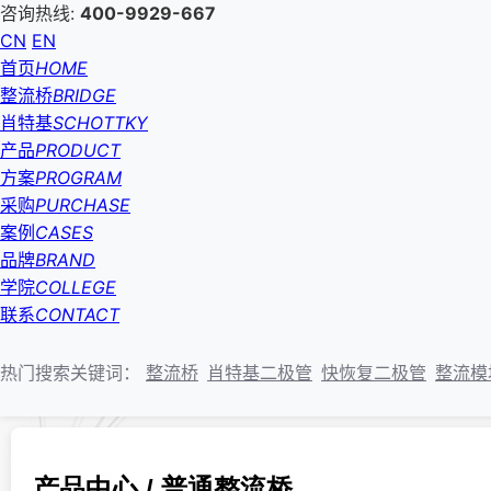
咨询热线:
400-9929-667
CN
EN
首页
HOME
整流桥
BRIDGE
肖特基
SCHOTTKY
产品
PRODUCT
方案
PROGRAM
采购
PURCHASE
案例
CASES
品牌
BRAND
学院
COLLEGE
联系
CONTACT
热门搜索关键词：
整流桥
肖特基二极管
快恢复二极管
整流模