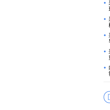
●
●
●
●
●