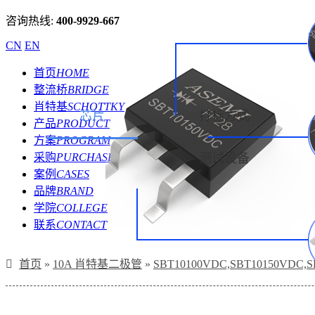
咨询热线:
400-9929-667
CN
EN
首页
HOME
整流桥
BRIDGE
肖特基
SCHOTTKY
芯片
打标方式
产品
PRODUCT
方案
PROGRAM
采购
PURCHASE
测试设备
案例
CASES
品牌
BRAND
学院
COLLEGE
联系
CONTACT
首页
»
10A 肖特基二极管
»
SBT10100VDC,SBT10150VD