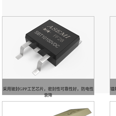
采用玻封GPP工艺芯片，密封性可靠性好，防电性
镭
衰降