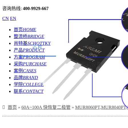
咨询热线:
400-9929-667
CN
EN
首页
HOME
整流桥
BRIDGE
肖特基
SCHOTTKY
芯片
打标方式
产品
PRODUCT
方案
PROGRAM
采购
PURCHASE
测试设备
案例
CASES
品牌
BRAND
学院
COLLEGE
联系
CONTACT
首页
»
60A~100A 快恢复二极管
»
MUR8060PT,MUR8040