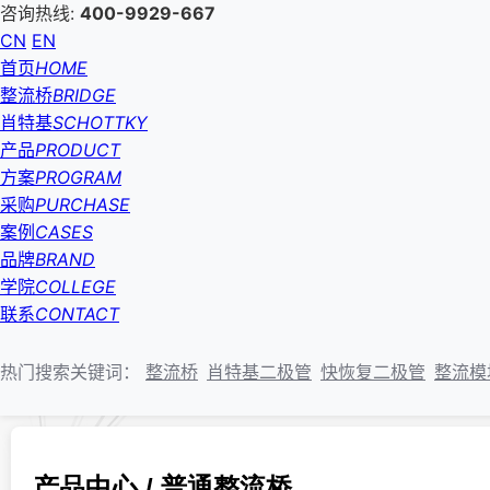
咨询热线:
400-9929-667
CN
EN
首页
HOME
整流桥
BRIDGE
肖特基
SCHOTTKY
产品
PRODUCT
方案
PROGRAM
采购
PURCHASE
案例
CASES
品牌
BRAND
学院
COLLEGE
联系
CONTACT
热门搜索关键词：
整流桥
肖特基二极管
快恢复二极管
整流模