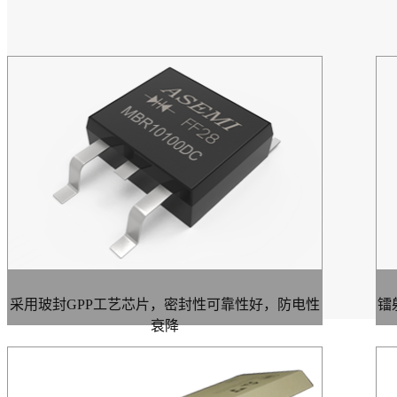
采用玻封GPP工艺芯片，密封性可靠性好，防电性
镭
衰降