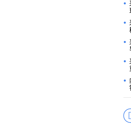
●
●
●
●
●