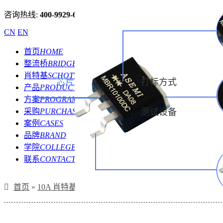
咨询热线:
400-9929-667
CN
EN
首页
HOME
整流桥
BRIDGE
肖特基
SCHOTTKY
芯片
打标方式
产品
PRODUCT
方案
PROGRAM
采购
PURCHASE
测试设备
案例
CASES
品牌
BRAND
学院
COLLEGE
联系
CONTACT
首页
»
10A 肖特基二极管
»
MBR10100DC,MBR10150DC,