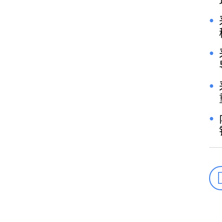
●
●
●
●