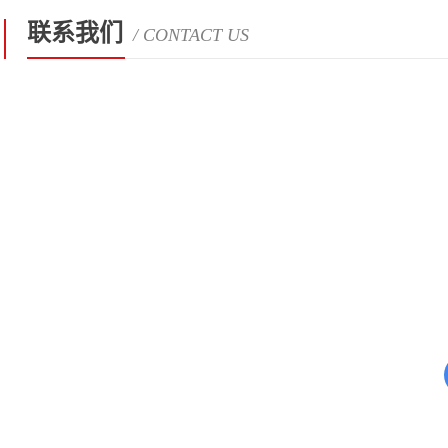
联系我们
/ CONTACT US
台湾ASEMI品牌(US1M-SMB) US1
US1MB的电性参数
US1
快恢复二极管被广泛适用于：电源、充