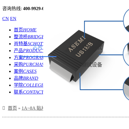
咨询热线:
400-9929-667
CN
EN
首页
HOME
整流桥
BRIDGE
肖特基
SCHOTTKY
芯片
打标方式
产品
PRODUCT
方案
PROGRAM
采购
PURCHASE
测试设备
案例
CASES
品牌
BRAND
学院
COLLEGE
联系
CONTACT
首页
»
1A~8A 贴片快恢复二极管
»
(US1M-SMB) US1MB/