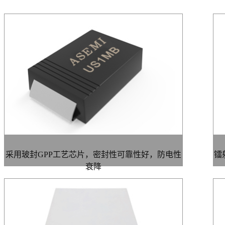
采用玻封GPP工艺芯片，密封性可靠性好，防电性
镭
衰降