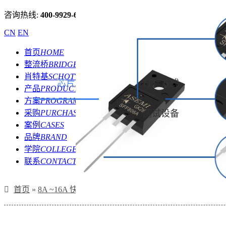
咨询热线:
400-9929-667
CN
EN
首页
HOME
整流桥
BRIDGE
肖特基
SCHOTTKY
芯片
打标方式
产品
PRODUCT
方案
PROGRAM
采购
PURCHASE
测试设备
案例
CASES
品牌
BRAND
学院
COLLEGE
联系
CONTACT
首页
»
8A ~16A 快恢复二极管
»
SFF806A,SFF804A,S