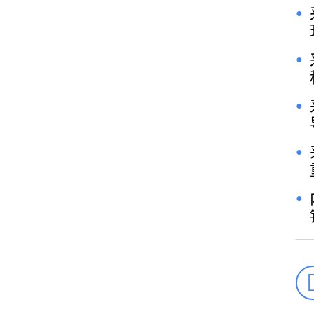
●
●
●
●
●