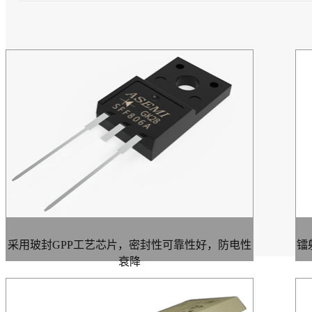
采用玻封GPP工艺芯片，密封性可靠性好，防电性
镭
衰降