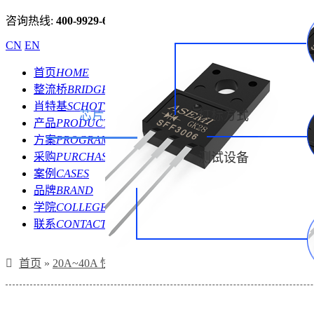
咨询热线:
400-9929-667
CN
EN
首页
HOME
整流桥
BRIDGE
肖特基
SCHOTTKY
芯片
打标方式
产品
PRODUCT
方案
PROGRAM
采购
PURCHASE
测试设备
案例
CASES
品牌
BRAND
学院
COLLEGE
联系
CONTACT
首页
»
20A~40A 快恢复二极管
»
SFF3004,SFF3002,SFF