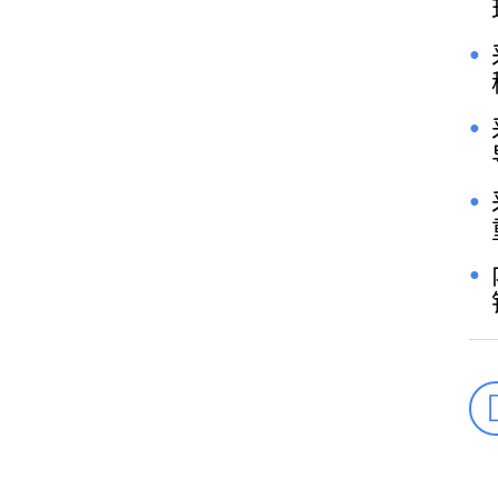
●
●
●
●