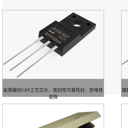
采用玻封GPP工艺芯片，密封性可靠性好，防电性
镭
衰降