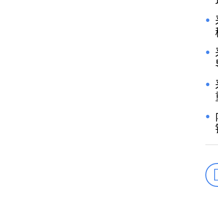
●
●
●
●