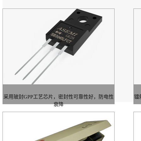
采用玻封GPP工艺芯片，密封性可靠性好，防电性
镭
衰降