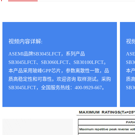
视频内容详解:
视
ASEMI品牌SB3045LFCT，系列产品
AS
SB3045LFCT、SB3060LFCT、SB30100LFCT。
SB3
本产品采用玻峰GPP芯片，参数离散性一致，品
本
质高稳定性和可靠性。欢迎咨询 取样测试。采购
质
SB3045LFCT，全国服务热线：400-9929-667。
SB