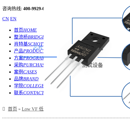
咨询热线:
400-9929-667
CN
EN
首页
HOME
整流桥
BRIDGE
肖特基
SCHOTTKY
芯片
打标方式
产品
PRODUCT
方案
PROGRAM
采购
PURCHASE
测试设备
案例
CASES
品牌
BRAND
学院
COLLEGE
联系
CONTACT
首页
»
Low VF 低压降肖特基
»
SB3045LFCT,SB30100LF