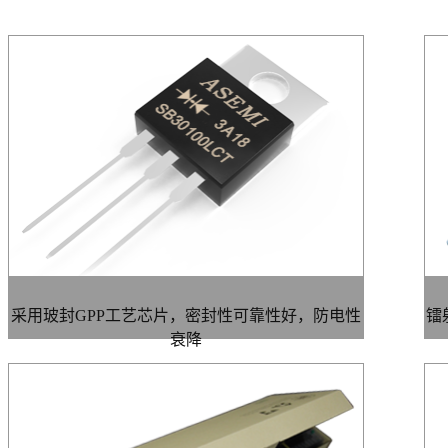
采用玻封GPP工艺芯片，密封性可靠性好，防电性
镭
衰降