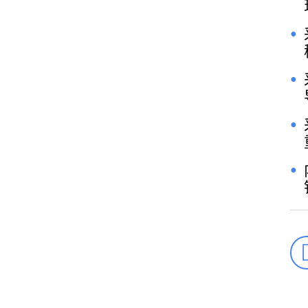
●
●
●
●