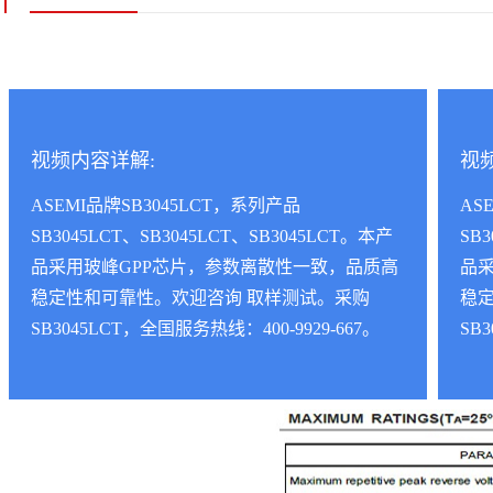
视频内容详解:
视
ASEMI品牌SB3045LCT，系列产品
AS
SB3045LCT、SB3045LCT、SB3045LCT。本产
SB
品采用玻峰GPP芯片，参数离散性一致，品质高
品
稳定性和可靠性。欢迎咨询 取样测试。采购
稳
SB3045LCT，全国服务热线：400-9929-667。
SB