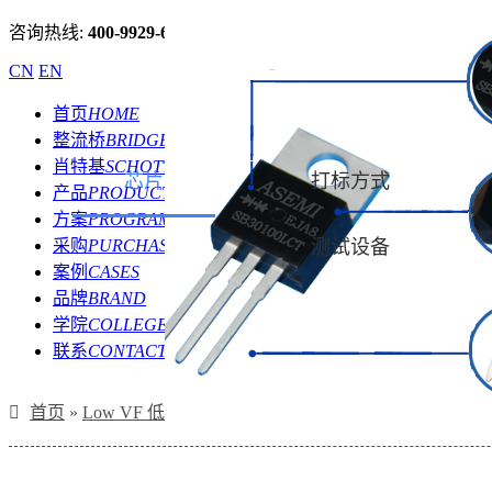
咨询热线:
400-9929-667
CN
EN
首页
HOME
整流桥
BRIDGE
肖特基
SCHOTTKY
芯片
打标方式
产品
PRODUCT
方案
PROGRAM
采购
PURCHASE
测试设备
案例
CASES
品牌
BRAND
学院
COLLEGE
联系
CONTACT
首页
»
Low VF 低压降肖特基
»
SB30100LCT,SB3045LC