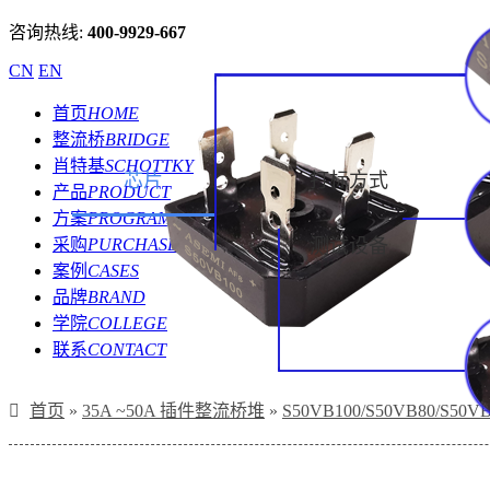
咨询热线:
400-9929-667
CN
EN
首页
HOME
整流桥
BRIDGE
肖特基
SCHOTTKY
芯片
打标方式
产品
PRODUCT
方案
PROGRAM
采购
PURCHASE
测试设备
案例
CASES
品牌
BRAND
学院
COLLEGE
联系
CONTACT
首页
»
35A ~50A 插件整流桥堆
»
S50VB100/S50VB80