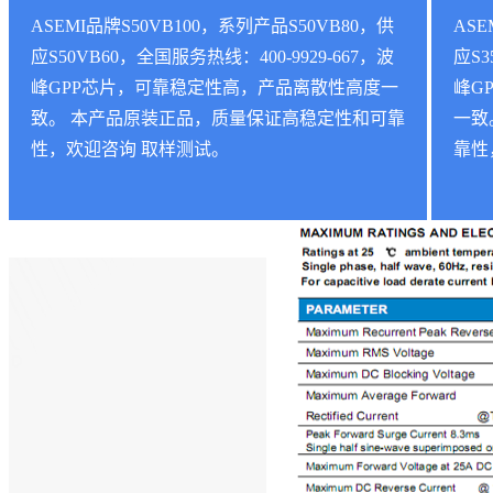
ASEMI品牌S50VB100，系列产品S50VB80，供
ASE
应S50VB60，全国服务热线：400-9929-667，波
应S3
峰GPP芯片，可靠稳定性高，产品离散性高度一
峰G
致。 本产品原装正品，质量保证高稳定性和可靠
一致
性，欢迎咨询 取样测试。
靠性