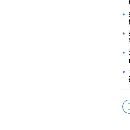
●
●
●
●