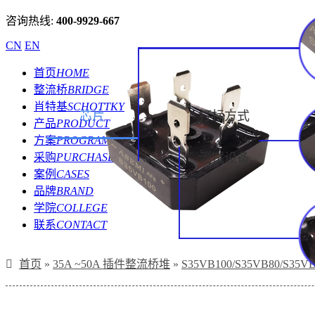
咨询热线:
400-9929-667
CN
EN
首页
HOME
整流桥
BRIDGE
肖特基
SCHOTTKY
芯片
打标方式
产品
PRODUCT
方案
PROGRAM
采购
PURCHASE
测试设备
案例
CASES
品牌
BRAND
学院
COLLEGE
联系
CONTACT
首页
»
35A ~50A 插件整流桥堆
»
S35VB100/S35VB80