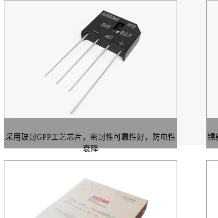
采用玻封GPP工艺芯片，密封性可靠性好，防电性
镭
衰降