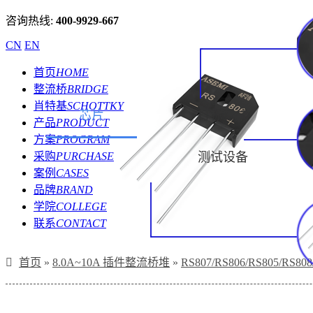
咨询热线:
400-9929-667
CN
EN
首页
HOME
整流桥
BRIDGE
肖特基
SCHOTTKY
芯片
打标方式
产品
PRODUCT
方案
PROGRAM
采购
PURCHASE
测试设备
案例
CASES
品牌
BRAND
学院
COLLEGE
联系
CONTACT
首页
»
8.0A~10A 插件整流桥堆
»
RS807/RS806/RS805/RS8