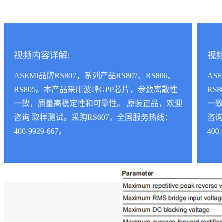
视频内容详解:
视
ASEMI品牌RS807，系列产品RS807、RS806、
AS
RS805。本产品采用波峰GPP芯片，参数离散性
RS
一致，质量高稳定性和可靠性。 原装正品，欢迎
一
咨询 取样测试。采购RS607，全国服务热线：
咨询
400-9929-667。
400