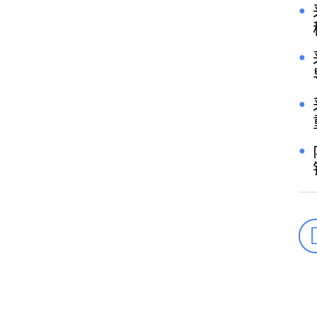
●
●
●
●