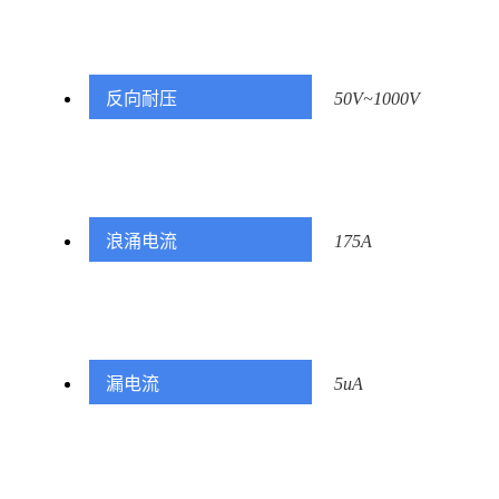
反向耐压
50V~1000V
浪涌电流
175A
漏电流
5uA