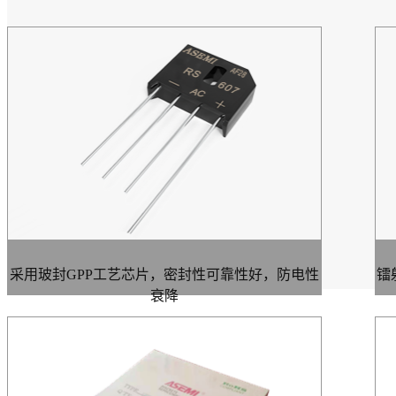
采用玻封GPP工艺芯片，密封性可靠性好，防电性
镭
衰降