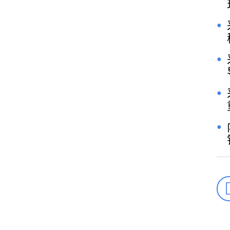
●
●
●
●