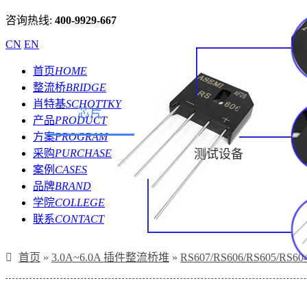
咨询热线:
400-9929-667
CN
EN
首页
HOME
整流桥
BRIDGE
肖特基
SCHOTTKY
芯片
打标方式
产品
PRODUCT
方案
PROGRAM
采购
PURCHASE
测试设备
案例
CASES
品牌
BRAND
学院
COLLEGE
联系
CONTACT
首页
»
3.0A~6.0A 插件整流桥堆
»
RS607/RS606/RS605/RS6