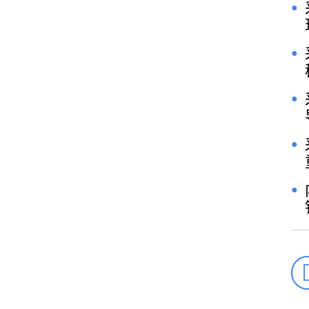
●
●
●
●
●