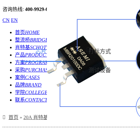
咨询热线:
400-9929-667
CN
EN
首页
HOME
整流桥
BRIDGE
肖特基
SCHOTTKY
芯片
打标方式
产品
PRODUCT
方案
PROGRAM
采购
PURCHASE
测试设备
案例
CASES
品牌
BRAND
学院
COLLEGE
联系
CONTACT
首页
»
20A 肖特基二极管
»
MBR20100DC,MBR20150DC,