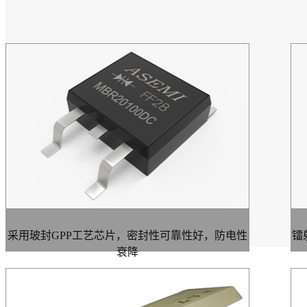
采用玻封GPP工艺芯片，密封性可靠性好，防电性
镭
衰降