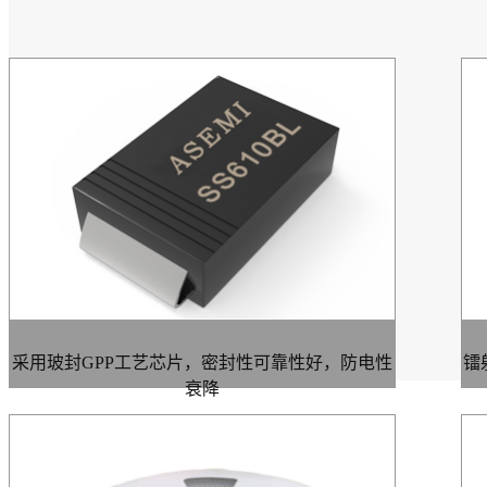
采用玻封GPP工艺芯片，密封性可靠性好，防电性
镭
衰降