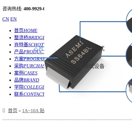
咨询热线:
400-9929-667
CN
EN
首页
HOME
整流桥
BRIDGE
肖特基
SCHOTTKY
芯片
打标方式
产品
PRODUCT
方案
PROGRAM
采购
PURCHASE
测试设备
案例
CASES
品牌
BRAND
学院
COLLEGE
联系
CONTACT
首页
»
1A~10A 贴片肖特基
»
(SS610BL-SMB) SS610BL/S