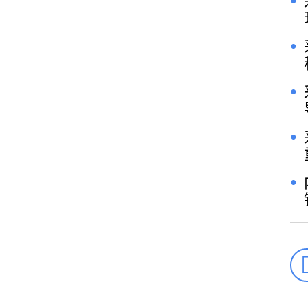
●
●
●
●
●